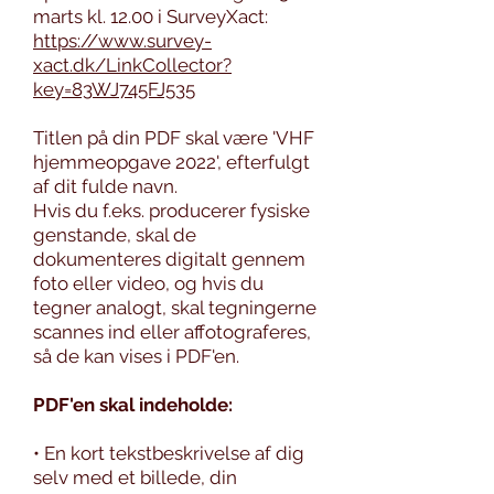
marts kl. 12.00 i SurveyXact:
https://www.survey-
xact.dk/LinkCollector?
key=83WJ745FJ535
Titlen på din PDF skal være 'VHF
hjemmeopgave 2022', efterfulgt
af dit fulde navn.
Hvis du f.eks. producerer fysiske
genstande, skal de
dokumenteres digitalt gennem
foto eller video, og hvis du
tegner analogt, skal tegningerne
scannes ind eller affotograferes,
så de kan vises i PDF'en.
PDF'en skal indeholde:
• En kort tekstbeskrivelse af dig
selv med et billede, din