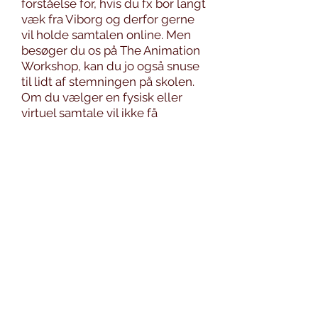
forståelse for, hvis du fx bor langt
væk fra Viborg og derfor gerne
vil holde samtalen online. Men
besøger du os på The Animation
Workshop, kan du jo også snuse
til lidt af stemningen på skolen.
Om du vælger en fysisk eller
virtuel samtale vil ikke få
indflydelse på, om du bliver
optaget eller ej.
Møder du fysisk op til samtale,
finder du os på
Kasernevej 7, 1.
sal, midt for, 8800 Viborg
. Vi
skilter tydeligt med hvilket
lokale, samtalerne foregår i, og
sætter et par stole op på gangen,
hvor du kan vente, til du bliver
hentet ind i mødelokalet K7.
Ønsker du at gennemføre