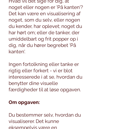
Hvad vil det sige for dig, at
noget eller nogen er 'På kanten'?
Det kan være en visualisering af
noget, som du selv, eller nogen
du kender, har oplevet; noget du
har hørt om; eller de tanker, der
umiddelbart og frit popper op i
dig, når du hører begrebet 'På
kanten'.
Ingen fortolkning eller tanke er
rigtig eller forkert - vi er blot
interesserede i at se, hvordan du
benytter dine visuelle
færdigheder til at løse opgaven.
Om op
gaven:
Du bestemmer selv, hvordan du
visualiserer. Det kunne
eksempelvis være en