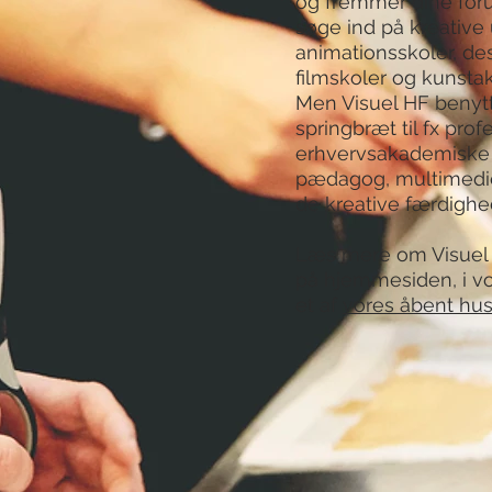
og fremmer dine foru
søge ind på kreative
animationsskoler, des
filmskoler og kunsta
Men Visuel HF benytt
springbræt til fx prof
erhvervsakademiske 
pædagog, multimedie
de kreative færdighed
Læs mere om Visuel 
på hjemmesiden, i vore
et af
vores åbent hu