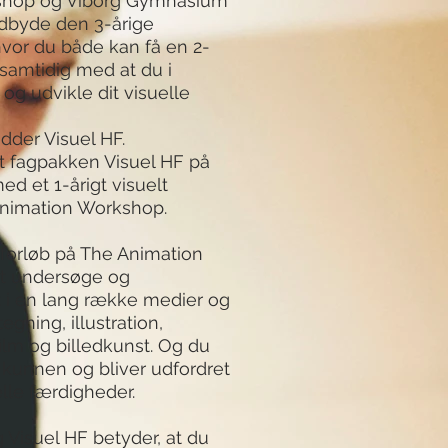
shop og Viborg Gymnasium
dbyde den 3-årige
hvor du både kan få en 2-
samtidig med at du i
og udvikle dit visuelle
der Visuel HF.
t fagpakken Visuel HF på
 et 1-årigt visuelt
Animation Workshop.
tforløb på The Animation
t undersøge og
 i en lang række medier og
egning, illustration,
film og billedkunst. Og du
 kunnen og bliver udfordret
elle færdigheder.
Visuel HF betyder, at du