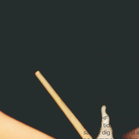
som elev veksler mel
de to skoler. Det kan
tre uger på Viborg 
efterfulgt af en elle
The Animation Wor
koncentreret forløb 
Vi arbejder tæt sam
omkring Visuel HF. E
på læring fra den en
workshops på den a
eksempelvis være ill
om en tematik eller 
gennemgået i eksem
engelskundervisning
Visuel HF giver dig 
på fuld tid, opbygge
sætter dig i stand til