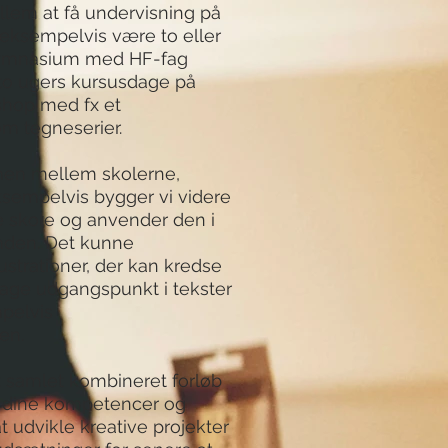
lem at få undervisning på
 eksempelvis være to eller
Gymnasium med HF-fag
r to ugers kursusdage på
kshop med
fx
et
om tegneserier.
men mellem skolerne,
ksempelvis bygger vi videre
e skole og anvender den i
nden. Det kunne
ustrationer, der kan kredse
tage udgangspunkt i tekster
pelvis
en.
et samlet kombineret forløb
r dine kompetencer og
 at udvikle kreative projekter