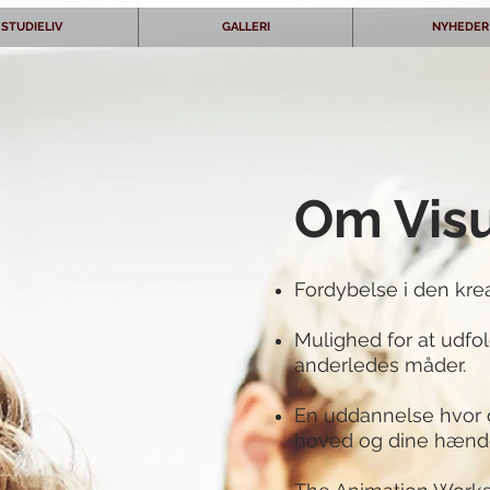
STUDIELIV
GALLERI
NYHEDER
Om Vis
Fordybelse i den krea
Mulighed for at udfo
anderledes måder.
En uddannelse hvor d
hoved og dine hænde