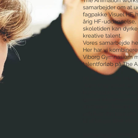
The Animation Work
samarbejder om at u
fagpakke Visuel HF, 
årig HF-uddannelse, 
skoletiden kan dyrke 
kreative talent.
Vores samarbejde hed
Her har vi kombinere
Viborg Gymnasium med
talentforløb på The 
På det visuelle talen
Workshop lærer du a
kommunikere visuelt
genrer, eksempelvis t
animation, fotografi, 
udvikler din tekniske
til at bruge dine visu
Samarbejdet omkring 