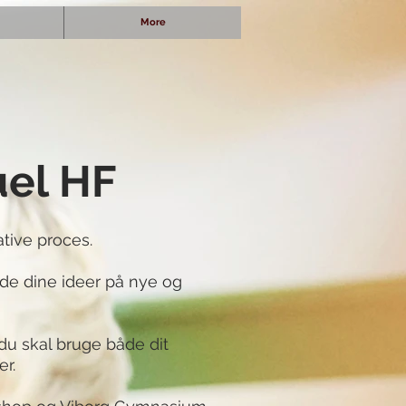
More
uel HF
tive proces.
lde dine ideer på nye og
u skal bruge både dit
r.