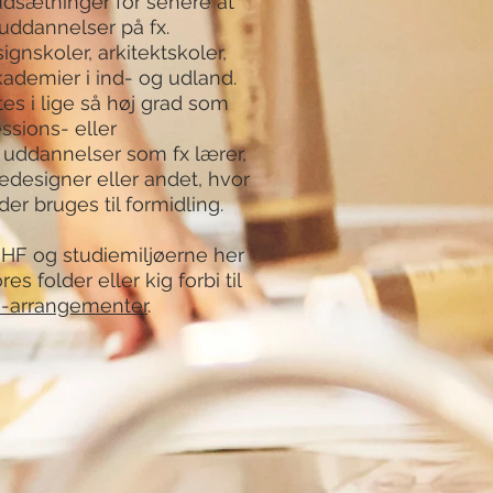
dsætninger for senere at
 uddannelser på fx.
ignskoler, arkitektskoler,
kademier i ind- og udland.
es i lige så høj grad som
essions- eller
uddannelser som fx lærer,
designer eller andet, hvor
er bruges til formidling.
HF og studiemiljøerne her
s folder eller kig forbi til
s-arrangementer
.