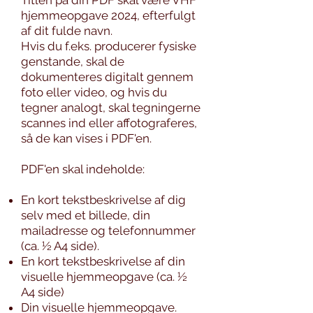
Titlen på din PDF skal være VHF
hjemmeopgave 2024, efterfulgt
af dit fulde navn.
Hvis du f.eks. producerer fysiske
genstande, skal de
dokumenteres digitalt gennem
foto eller video, og hvis du
tegner analogt, skal tegningerne
scannes ind eller affotograferes,
så de kan vises i PDF'en.
PDF'en skal indeholde:
En kort tekstbeskrivelse af dig
selv med et billede, din
mailadresse og telefonnummer
(ca. ½ A4 side).
En kort tekstbeskrivelse af din
visuelle hjemmeopgave (ca. ½
A4 side)
Din visuelle hjemmeopgave.