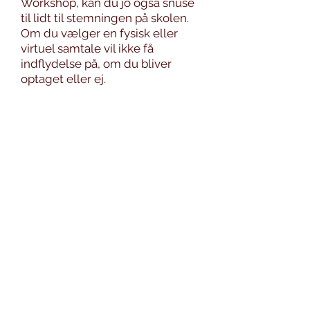
Workshop, kan du jo også snuse
til lidt til stemningen på skolen.
Om du vælger en fysisk eller
virtuel samtale vil ikke få
indflydelse på, om du bliver
optaget eller ej.
Møder du fysisk op til samtale,
finder du os på Kasernevej 7,
8800 Viborg (find den rigtige
bygning i Google Maps). Vælg
midterdøren i bygningen, og tag
trappen op til 1. sal.
Vi skilter tydeligt med hvilket
lokale, samtalerne foregår i, og
sætter et par stole op på gangen,
hvor du kan vente, til du bliver
hentet ind i mødelokalet K7.
Ønsker du at gennemføre
samtalen virtuelt, sender vi dig