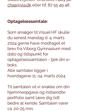
chaa@via.dk
eller tlf. 87
55
49
48.
Optagelsessamtale:
Som ansøger til Visuel HF skulle
du senest mandag d. 4. marts
2024 gerne have modtaget et
brev fra Viborg Gymnasium med
dato og tidspunkt for
optagelsessamtalen - tjek din e-
boks.
Alle samtaler ligger i
hverdagene 11.-14. marts 2024.
Til samtalen vil vi snakke om din
hjemmeopgave og indsendte
portfolio samt lære dig lidt
bedre at kende. Samtalen varer
ca. 20-25 min.