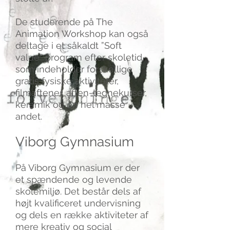
De studerende på The
Animation Workshop kan også
deltage i et såkaldt ”Soft
value” program efter skoletid,
som indeholder forskellige
gratis fysiske aktiviteter,
filmaftener, aften-tegnekurser,
keramik og en hel masse
andet.
Viborg Gymnasium
På Viborg Gymnasium er der
et spændende og levende
skolemiljø. Det består dels af
højt kvalificeret undervisning
og dels en række aktiviteter af
mere kreativ og social