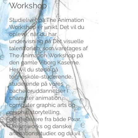
Workshop
Studielivet på The Animation
Workshop er unikt. Det vil du
opleve, når du har
undervisning på Det visuelle
talentforløb, som varetages af
The Animation Workshop på
den gamle Viborg Kaserne.
Her vil du støde på
tegneskole-studerende,
studerende på vores
bacheloruddannelser i
character animation,
computer graphic arts og
graphic storytelling,
gæstelærere fra både Pixar,
Dreamworks og danske
animationsstudier, og du vil