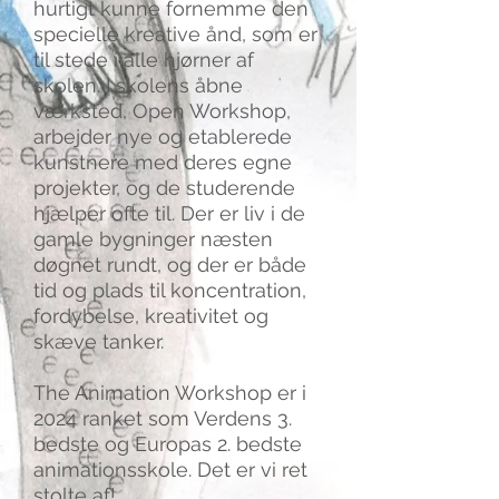
hurtigt kunne fornemme den
specielle kreative ånd, som er
til stede i alle hjørner af
skolen. I skolens åbne
værksted, Open Workshop,
arbejder nye og etablerede
kunstnere med deres egne
projekter, og de studerende
hjælper ofte til. Der er liv i de
gamle bygninger næsten
døgnet rundt, og der er både
tid og plads til koncentration,
fordybelse, kreativitet og
skæve tanker.
The Animation Workshop er i
2024 ranket som Verdens 3.
bedste og Europas 2. bedste
animationsskole. Det er vi ret
stolte af!