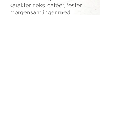
karakter, f.eks. caféer, fester,
morgensamlinger med
forskellig underholdning,
foredrag etc. Læs meget mere
om studiemiljøet på
Viborg
Gymnasium her
.