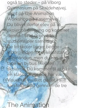
også to steder – på Viborg
Gymnasium på Skaldehøjvej,
samt på The Animation
Workshop på Kasernevej.
Du bliver derfor elev på to
skoler på én gang og kommer
dermed til at opleve to
studiemiljøer samtidigt.
De to skoler ligger begge i
Viborg inden for cykelafstand
af hinanden, men du kan også
tage en bybus mellem
skolerne. Du kommer til at gå i
en klasse, hvor alle har valgt
Visuel HF, hvilket gør, at I alle
kan følges ad gennem de tre
år.
The Animation