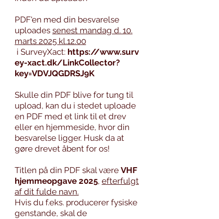
PDF'en med din besvarelse
uploades
senest mandag d. 10.
marts 2025 kl.12.00
i
SurveyXact:
https://www.surv
ey-xact.dk/LinkCollector?
key=VDVJQGDRSJ9K
Skulle din PDF blive for tung til
upload, kan du i stedet uploade
en PDF med et link til et drev
eller en hjemmeside, hvor din
besvarelse ligger. Husk da at
gøre drevet åbent for os!
Titlen på din PDF skal være
VHF
hjemmeopgave 2025
,
efterfulgt
af dit fulde navn.
Hvis du f.eks. producerer fysiske
genstande, skal de