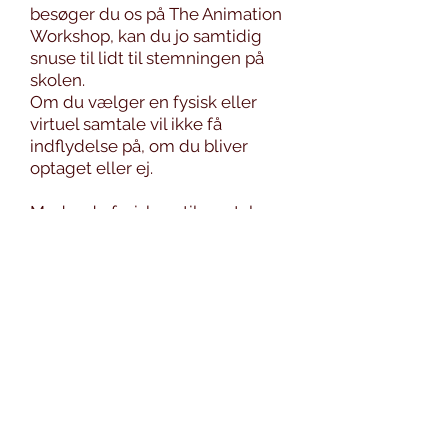
besøger du os på The Animation
Workshop, kan du jo samtidig
snuse til lidt til stemningen på
skolen.
Om du vælger en fysisk eller
virtuel samtale vil ikke få
indflydelse på, om du bliver
optaget eller ej.
Møder du fysisk op til samtale,
finder du os på Kasernevej 7,
8800 Viborg (find den rigtige
bygning i Google Maps). Vælg
midterdøren i bygningen, og tag
trappen op til 1. sal.
Vi skilter tydeligt med hvilket
lokale, samtalerne foregår i, og
sætter et par stole op på gangen,
hvor du kan vente, til du bliver
hentet ind i mødelokalet K7.