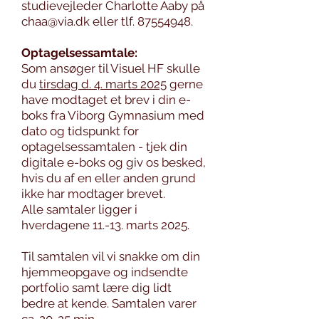
studievejleder Charlotte Aaby på
chaa@via.dk
eller tlf.
87554948
.
Optagelsessamtale:
Som ansøger til Visuel HF skulle
du
tirsdag d. 4. marts 2025
gerne
have modtaget et brev i din e-
boks fra Viborg Gymnasium med
dato og tidspunkt for
optagelsessamtalen - tjek din
digitale e-boks og giv os besked,
hvis du af en eller anden grund
ikke har modtager brevet.
Alle samtaler ligger i
hverdagene 11.-13. marts 2025.
Til samtalen vil vi snakke om din
hjemmeopgave og indsendte
portfolio samt lære dig lidt
bedre at kende. Samtalen varer