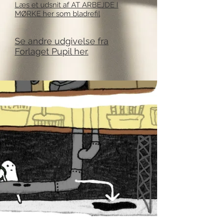
Læs et udsnit af AT ARBEJDE I
MØRKE her som bladrefil
Se andre udgivelse fra
Forlaget Pu
pil her.