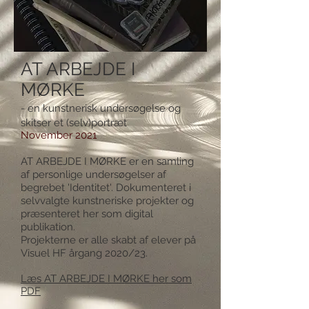
AT ARBEJDE I
MØRKE
- en kunstnerisk undersøgelse og
skitser et (selv)portræt
November 2021
AT ARBEJDE I MØRKE er en samling
af personlige undersøgelser af
begrebet 'Identitet'. Dokumenteret i
selvvalgte kunstneriske projekter og
præsenteret her som digital
publikation.
Projekterne er alle skabt af elever på
Visuel HF årgang 2020/23.
Læs AT ARBEJDE I MØRKE her som
PDF